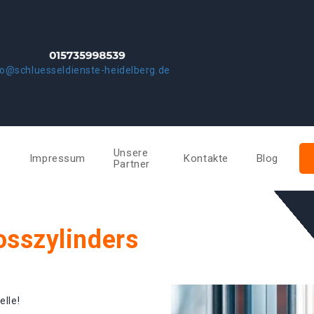
fo@schluesseldienste-heidelberg.de
Unsere
e
Impressum
Kontakte
Blog
Partner
osszylinders
elle!